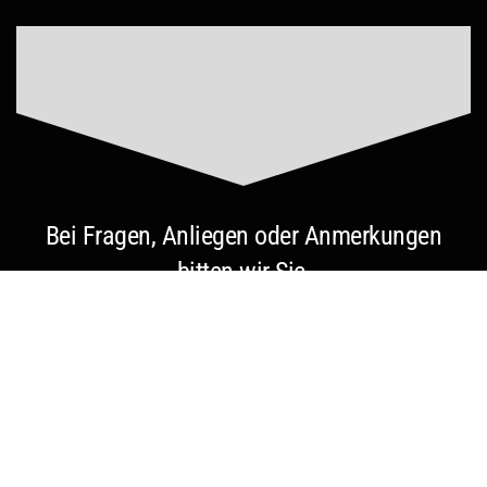
Bei Fragen, Anliegen oder Anmerkungen
bitten wir Sie,
uns per E-Mail zu kontaktieren.
Bitte senden Sie uns Ihre Nachricht an:
lagernrw@suloja.de
/
service@suloja.de
Wir bearbeiten Ihr Anliegen schnellstmöglich
und melden uns zeitnah bei Ihnen zurück.