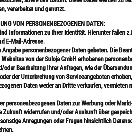
 besuchen, sowie das Datum. Diese Daten werden zu te
, verarbeitet und genutzt.
TUNG VON PERSONENBEZOGENEN DATEN:
d Informationen zu Ihrer Identität. Hierunter fallen 
d E-Mail-Adresse.
ie Angabe personenbezogener Daten gebeten. Die Beant
 den Websites von der Suloja GmbH erhobenen personen
/oder Bearbeitung Ihrer Anfragen, wie der Übersendu
der der Unterbreitung von Serviceangeboten erhoben, 
zogenen Daten weder an Dritte verkaufen, vermieten 
rer personenbezogenen Daten zur Werbung oder Mark
die Zukunft widerrufen und/oder Auskunft über gespeic
 sonstige Anregungen oder Fragen hinsichtlich Datens
chten.