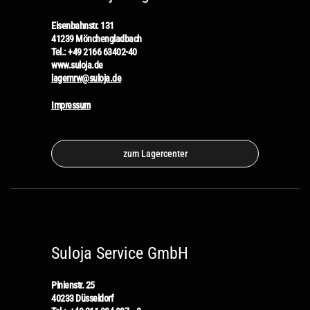
Eisenbahnstr. 131
41239 Mönchengladbach
Tel.: +49 2166 63402-40
www.suloja.de
lagernrw@suloja.de
Impressum
zum Lagercenter
Suloja Service GmbH
Pinienstr. 25
40233 Düsseldorf